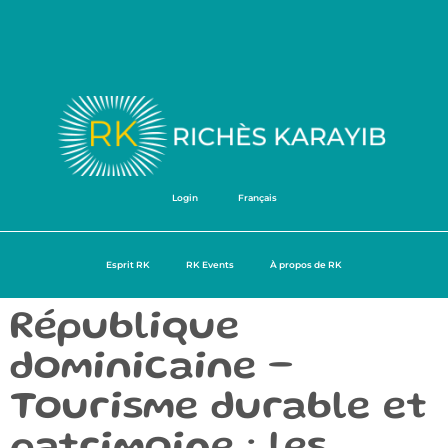
Login
Français
Esprit RK
RK Events
À propos de RK
République
dominicaine –
Tourisme durable et