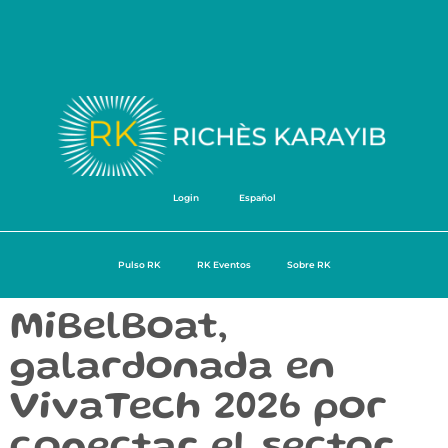
Login
Español
Pulso RK
RK Eventos
Sobre RK
MiBelBoat,
galardonada en
VivaTech 2026 por