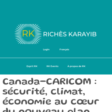
Login
Français
Esprit RK
RK Events
À propos de RK
Canada-CARICOM :
sécurité, climat,
économie au cœur