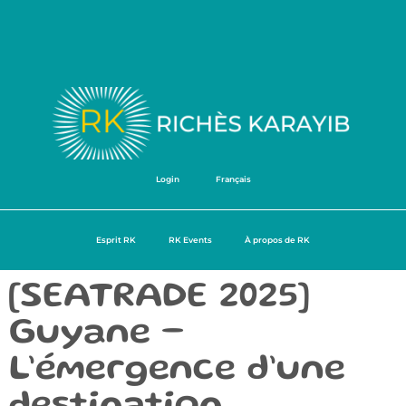
Login
Français
Esprit RK
RK Events
À propos de RK
[SEATRADE 2025]
Guyane –
L’émergence d’une