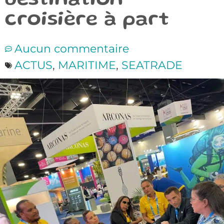
destination
croisière à part
Aucun commentaire
ACTUS
,
MARITIME
,
SEATRADE