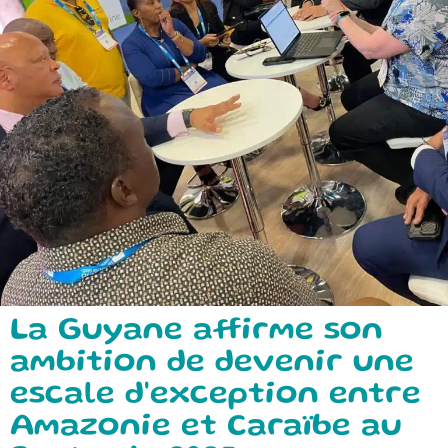
La Guyane affirme son
ambition de devenir une
escale d'exception entre
Amazonie et Caraïbe au